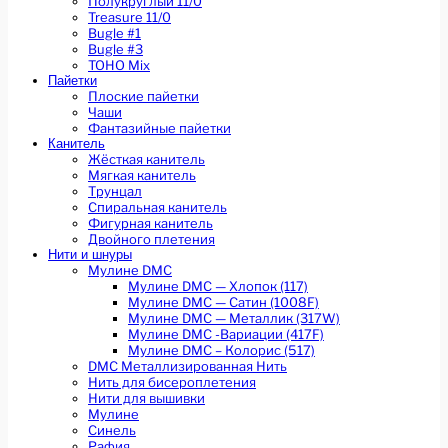
Полукруглый 11/0
Treasure 11/0
Bugle #1
Bugle #3
TOHO Mix
Пайетки
Плоские пайетки
Чаши
Фантазийные пайетки
Канитель
Жёсткая канитель
Мягкая канитель
Трунцал
Спиральная канитель
Фигурная канитель
Двойного плетения
Нити и шнуры
Мулине DMC
Мулине DMC — Хлопок (117)
Мулине DMC — Сатин (1008F)
Мулине DMC — Металлик (317W)
Мулине DMC -Вариации (417F)
Мулине DMC – Колорис (517)
DMC Металлизированная Нить
Нить для бисероплетения
Нити для вышивки
Мулине
Синель
Рафия