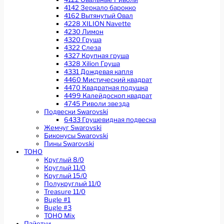
4142 Зеркало барокко
4162 Вытянутый Овал
4228 XILION Navette
4230 Лимон
4320 Груша
4322 Слеза
4327 Крупная груша
4328 Xilion Груша
4331 Дождевая капля
4460 Мистический квадрат
4470 Квадратная подушка
4499 Калейдоскоп квадрат
4745 Риволи звезда
Подвески Swarovski
6433 Грушевидная подвеска
Жемчуг Swarovski
Биконусы Swarovski
Пины Swarovski
TOHO
Круглый 8/0
Круглый 11/0
Круглый 15/0
Полукруглый 11/0
Treasure 11/0
Bugle #1
Bugle #3
TOHO Mix
Пайетки