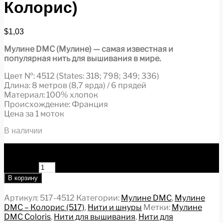
Колорис)
$
1,03
Мулине DMC (Мулине) — самая известная и
популярная нить для вышивания в мире.
Цвет №: 4512 (States: 318; 798; 349; 336)
Длина: 8 метров (8,7 ярда) / 6 прядей
Материал: 100% хлопок
Происхождение: Франция
Цена за 1 моток
В наличии
Количество товара Мулине DMC Coloris 517-4512
многоцветная хлопковая нить для вышивания (ДМС
Колорис)
В корзину
Артикул:
517-4512
Категории:
Мулине DMC
,
Мулине
DMC – Колорис (517)
,
Нити и шнуры
Метки:
Мулине
DMC Coloris
,
Нити для вышивания
,
Нити для