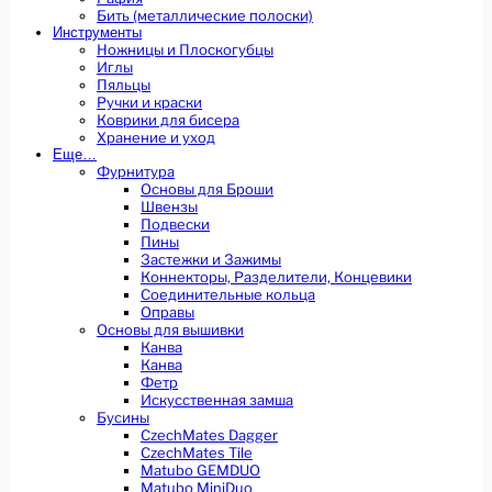
Бить (металлические полоски)
Инструменты
Ножницы и Плоскогубцы
Иглы
Пяльцы
Ручки и краски
Коврики для бисера
Хранение и уход
Еще…
Фурнитура
Основы для Броши
Швензы
Подвески
Пины
Застежки и Зажимы
Коннекторы, Разделители, Концевики
Соединительные кольца
Оправы
Основы для вышивки
Канва
Канва
Фетр
Искусственная замша
Бусины
CzechMates Dagger
CzechMates Tile
Matubo GEMDUO
Matubo MiniDuo