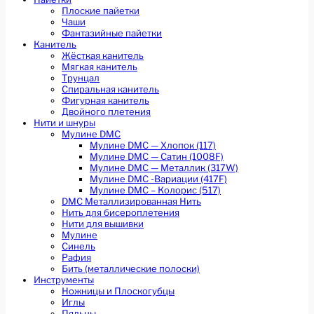
Плоские пайетки
Чаши
Фантазийные пайетки
Канитель
Жёсткая канитель
Мягкая канитель
Трунцал
Спиральная канитель
Фигурная канитель
Двойного плетения
Нити и шнуры
Мулине DMC
Мулине DMC — Хлопок (117)
Мулине DMC — Сатин (1008F)
Мулине DMC — Металлик (317W)
Мулине DMC -Вариации (417F)
Мулине DMC – Колорис (517)
DMC Металлизированная Нить
Нить для бисероплетения
Нити для вышивки
Мулине
Синель
Рафия
Бить (металлические полоски)
Инструменты
Ножницы и Плоскогубцы
Иглы
Пяльцы