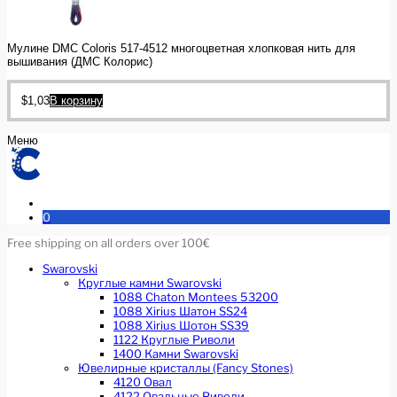
Мулине DMC Coloris 517-4512 многоцветная хлопковая нить для
вышивания (ДМС Колорис)
$
1,03
В корзину
Меню
0
Free shipping on all orders over 100€
Swarovski
Круглые камни Swarovski
1088 Chaton Montees 53200
1088 Xirius Шатон SS24
1088 Xirius Шотон SS39
1122 Круглые Риволи
1400 Камни Swarovski
Ювелирные кристаллы (Fancy Stones)
4120 Овал
4122 Овальные Риволи