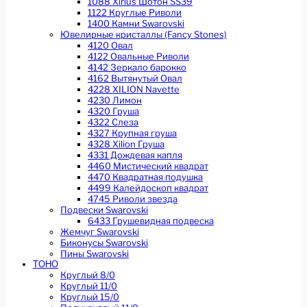
1088 Xirius Шотон SS39
1122 Круглые Риволи
1400 Камни Swarovski
Ювелирные кристаллы (Fancy Stones)
4120 Овал
4122 Овальные Риволи
4142 Зеркало барокко
4162 Вытянутый Овал
4228 XILION Navette
4230 Лимон
4320 Груша
4322 Слеза
4327 Крупная груша
4328 Xilion Груша
4331 Дождевая капля
4460 Мистический квадрат
4470 Квадратная подушка
4499 Калейдоскоп квадрат
4745 Риволи звезда
Подвески Swarovski
6433 Грушевидная подвеска
Жемчуг Swarovski
Биконусы Swarovski
Пины Swarovski
TOHO
Круглый 8/0
Круглый 11/0
Круглый 15/0