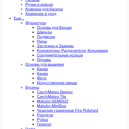
Ручки и краски
Коврики для бисера
Хранение и уход
Еще…
Фурнитура
Основы для Броши
Швензы
Подвески
Пины
Застежки и Зажимы
Коннекторы, Разделители, Концевики
Соединительные кольца
Оправы
Основы для вышивки
Канва
Канва
Фетр
Искусственная замша
Бусины
CzechMates Dagger
CzechMates Tile
Matubo GEMDUO
Matubo MiniDuo
Чешские граненные Fire Polished
Рондели
Рубка
Гематит
Цепи