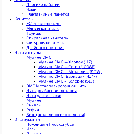
Плоские пайетки
Чаши
Фантазийные пайетки
Канитель
Жёсткая канитель
Мягкая канитель
Трунцал
Спиральная канитель
Фигурная канитель
Двойного плетения
Нити и шнуры
Мулине DMC
Мулине DMC — Хлопок (117)
Мулине DMC — Сатин (1008F)
Мулине DMC — Металлик (317W)
Мулине DMC -Вариации (417F)
Мулине DMC – Колорис (517)
DMC Металлизированная Нить
Нить для бисероплетения
Нити для вышивки
Мулине
Синель
Рафия
Бить (металлические полоски)
Инструменты
Ножницы и Плоскогубцы
Иглы
Пяльцы