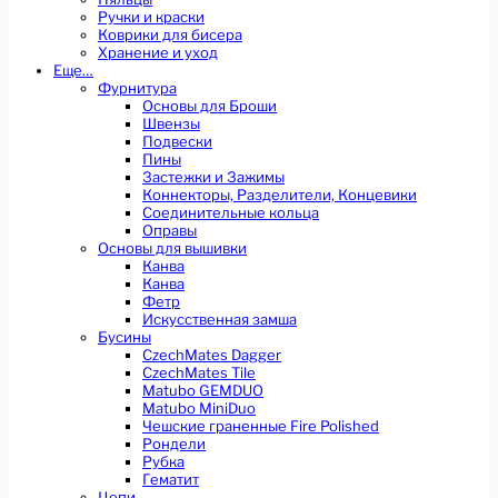
Ручки и краски
Коврики для бисера
Хранение и уход
Еще…
Фурнитура
Основы для Броши
Швензы
Подвески
Пины
Застежки и Зажимы
Коннекторы, Разделители, Концевики
Соединительные кольца
Оправы
Основы для вышивки
Канва
Канва
Фетр
Искусственная замша
Бусины
CzechMates Dagger
CzechMates Tile
Matubo GEMDUO
Matubo MiniDuo
Чешские граненные Fire Polished
Рондели
Рубка
Гематит
Цепи