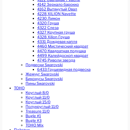
4142 Зеркало барокко
4162 Вытянутый Овал
4228 XILION Navette
4230 Лимон
4320 Груша
4322 Слеза
4327 Крупная груша
4328 Xilion Груша
4331 Дождевая капля
4460 Мистический квадрат
4470 Квадратная подушка
4499 Калейдоскоп квадрат
4745 Риволи звезда
Подвески Swarovski
6433 Грушевидная подвеска
Жемчуг Swarovski
Биконусы Swarovski
Пины Swarovski
TOHO
Круглый 8/0
Круглый 11/0
Круглый 15/0
Полукруглый 11/0
Treasure 11/0
Bugle #1
Bugle #3
TOHO Mix
Пайетки