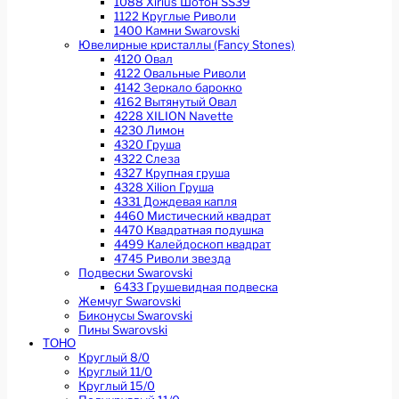
1088 Xirius Шотон SS39
1122 Круглые Риволи
1400 Камни Swarovski
Ювелирные кристаллы (Fancy Stones)
4120 Овал
4122 Овальные Риволи
4142 Зеркало барокко
4162 Вытянутый Овал
4228 XILION Navette
4230 Лимон
4320 Груша
4322 Слеза
4327 Крупная груша
4328 Xilion Груша
4331 Дождевая капля
4460 Мистический квадрат
4470 Квадратная подушка
4499 Калейдоскоп квадрат
4745 Риволи звезда
Подвески Swarovski
6433 Грушевидная подвеска
Жемчуг Swarovski
Биконусы Swarovski
Пины Swarovski
TOHO
Круглый 8/0
Круглый 11/0
Круглый 15/0