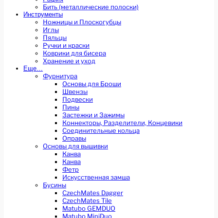
Бить (металлические полоски)
Инструменты
Ножницы и Плоскогубцы
Иглы
Пяльцы
Ручки и краски
Коврики для бисера
Хранение и уход
Еще…
Фурнитура
Основы для Броши
Швензы
Подвески
Пины
Застежки и Зажимы
Коннекторы, Разделители, Концевики
Соединительные кольца
Оправы
Основы для вышивки
Канва
Канва
Фетр
Искусственная замша
Бусины
CzechMates Dagger
CzechMates Tile
Matubo GEMDUO
Matubo MiniDuo