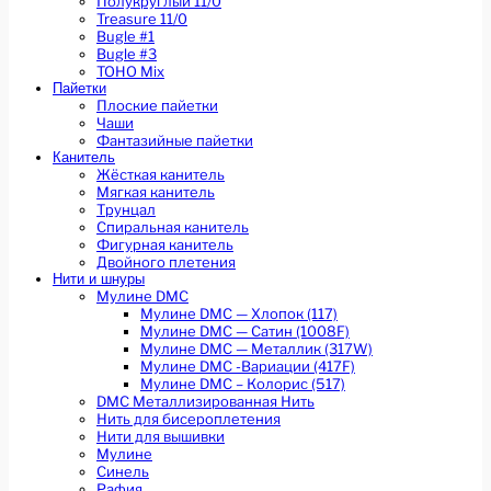
Полукруглый 11/0
Treasure 11/0
Bugle #1
Bugle #3
TOHO Mix
Пайетки
Плоские пайетки
Чаши
Фантазийные пайетки
Канитель
Жёсткая канитель
Мягкая канитель
Трунцал
Спиральная канитель
Фигурная канитель
Двойного плетения
Нити и шнуры
Мулине DMC
Мулине DMC — Хлопок (117)
Мулине DMC — Сатин (1008F)
Мулине DMC — Металлик (317W)
Мулине DMC -Вариации (417F)
Мулине DMC – Колорис (517)
DMC Металлизированная Нить
Нить для бисероплетения
Нити для вышивки
Мулине
Синель
Рафия