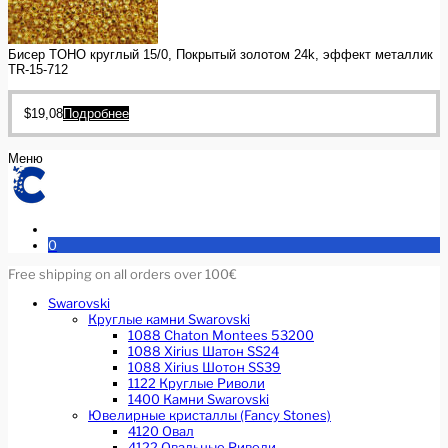
Бисер TOHO круглый 15/0, Покрытый золотом 24k, эффект металлик
TR-15-712
$
19,08
Подробнее
Меню
0
Free shipping on all orders over 100€
Swarovski
Круглые камни Swarovski
1088 Chaton Montees 53200
1088 Xirius Шатон SS24
1088 Xirius Шотон SS39
1122 Круглые Риволи
1400 Камни Swarovski
Ювелирные кристаллы (Fancy Stones)
4120 Овал
4122 Овальные Риволи